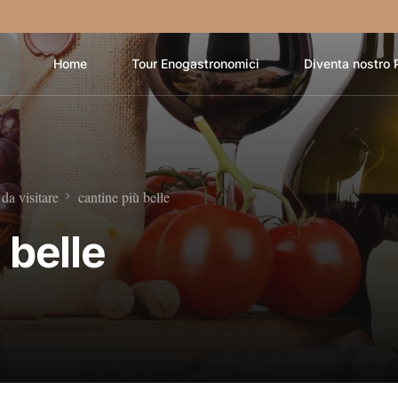
Home
Tour Enogastronomici
Diventa nostro 
 da visitare
cantine più belle
 belle