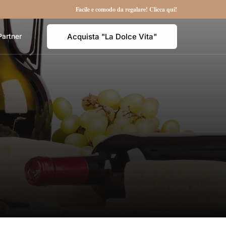
Facile e comodo da regalare! Clicca qui!
Acquista "La Dolce Vita"
Partner