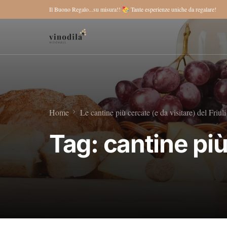
Il Buono Regalo...su misura!!
Tante esperienze uniche da regalare!
Home
Le cantine più cercate (e da visitare) del Friuli
Tag:
cantine più