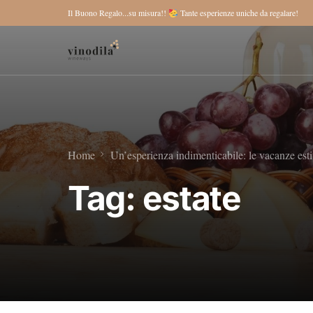
Il Buono Regalo...su misura!!
Tante esperienze uniche da regalare!
Home
Un’esperienza indimenticabile: le vacanze esti
Tag:
estate