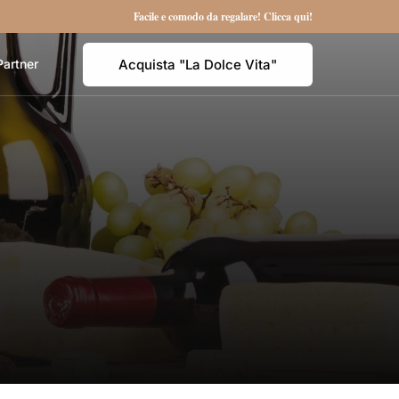
Facile e comodo da regalare! Clicca qui!
Acquista "La Dolce Vita"
Partner