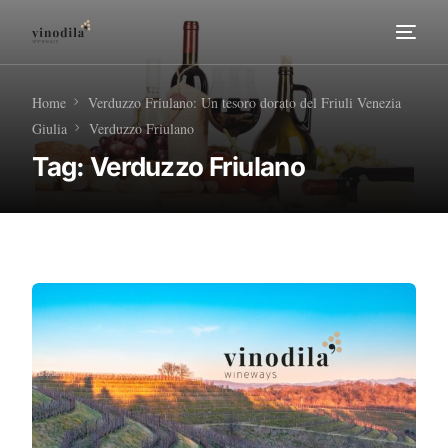
Home
Home
Verduzzo Friulano: Un tesoro dorato del Friuli Venezia
Giulia
Verduzzo Friulano
Tour Enogastronomici
Tag:
Verduzzo Friulano
Diventa nostro Partner