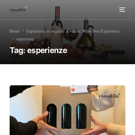
Home
Home
Esperienze da regalare a Natale: Wine Box Experience
esperienze
Tour Enogastronomici
Tag:
esperienze
Diventa nostro Partner