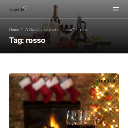
Home
Home
A Natale vino rosso o bianco?
rosso
Tag:
rosso
Tour Enogastronomici
Diventa nostro Partner