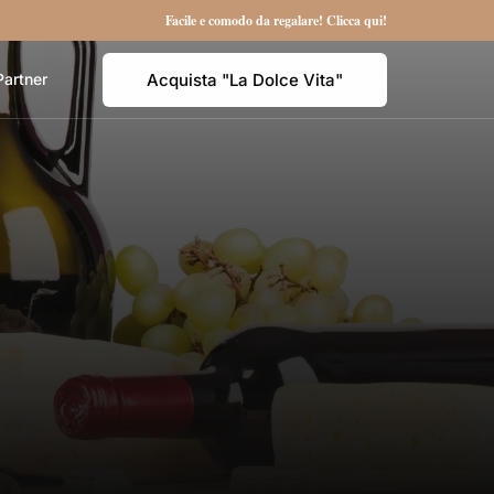
Facile e comodo da regalare! Clicca qui!
Acquista "La Dolce Vita"
Partner