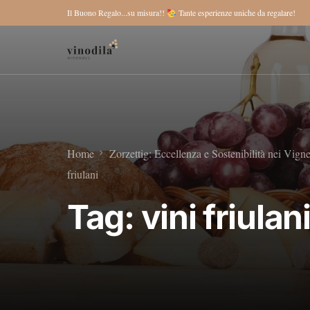
Il Buono Regalo...su misura!!
Tante esperienze uniche da regalare!
Home
Zorzettig: Eccellenza e Sostenibilità nei Vigne
friulani
Tag:
vini friulan