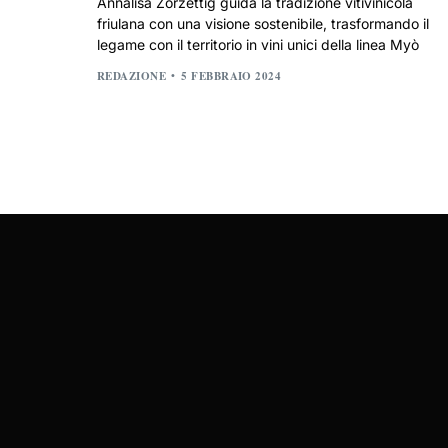
Annalisa Zorzettig guida la tradizione vitivinicola
friulana con una visione sostenibile, trasformando il
legame con il territorio in vini unici della linea Myò
REDAZIONE
5 FEBBRAIO 2024