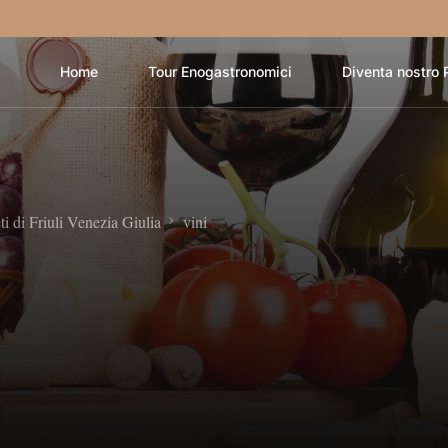
Home
Tour Enogastronomici
Diventa nostro 
ti di Friuli Venezia Giulia
vini
i