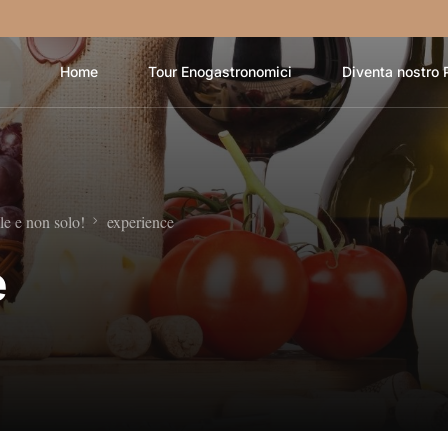
Home
Tour Enogastronomici
Diventa nostro 
le e non solo!
experience
e