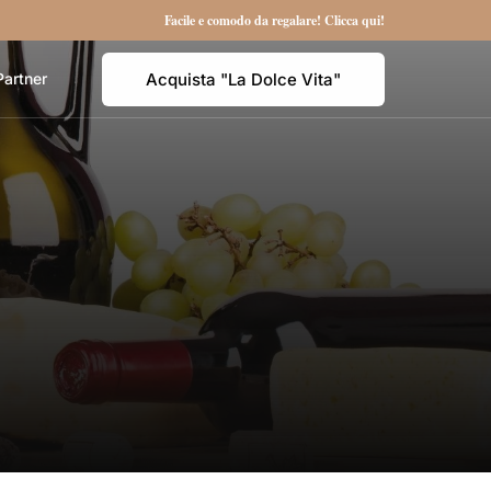
Facile e comodo da regalare! Clicca qui!
Acquista "La Dolce Vita"
Partner