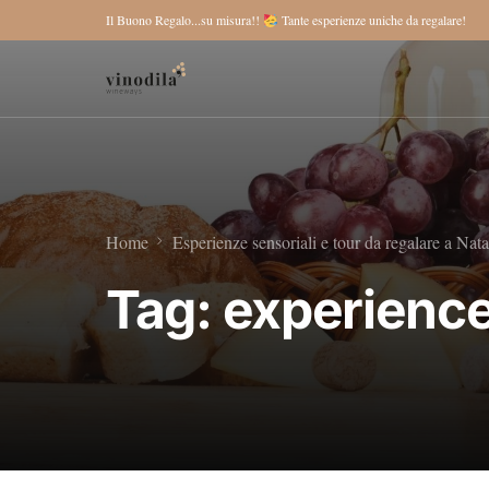
Il Buono Regalo...su misura!!
Tante esperienze uniche da regalare!
Home
Esperienze sensoriali e tour da regalare a Nata
Tag:
experienc