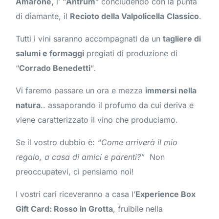
Amarone,
l’ “
Antrum
” concludendo con la punta
di diamante, il
Recioto della Valpolicella
Classico
.
Tutti i vini saranno accompagnati da un
tagliere di
salumi e formaggi
pregiati di produzione di
“
Corrado Benedetti
“.
Vi faremo passare un ora e mezza
immersi nella
natura
.. assaporando il profumo da cui deriva e
viene caratterizzato il vino che produciamo.
Se il vostro dubbio è:
“Come arriverà il mio
regalo, a casa di amici e parenti?”
Non
preoccupatevi, ci pensiamo noi!
I vostri cari riceveranno a casa l’
Experience Box
Gift Card: Rosso in Grotta
, fruibile nella