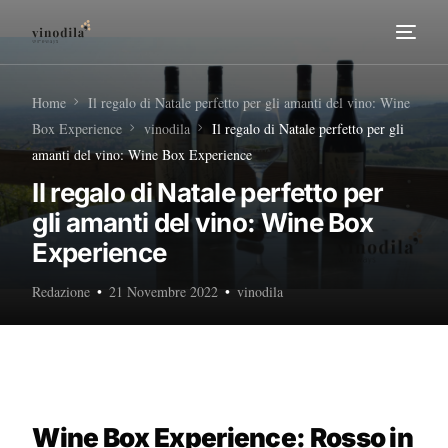
Home
Home
Il regalo di Natale perfetto per gli amanti del vino: Wine
Box Experience
vinodila
Il regalo di Natale perfetto per gli
Tour Enogastronomici
amanti del vino: Wine Box Experience
Il regalo di Natale perfetto per
Diventa nostro Partner
gli amanti del vino: Wine Box
Experience
Redazione
21 Novembre 2022
vinodila
Wine Box Experience: Rosso in