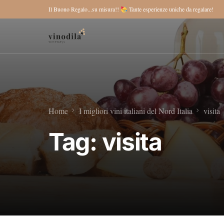
Il Buono Regalo...su misura!!
Tante esperienze uniche da regalare!
Home
I migliori vini italiani del Nord Italia
visita
Tag:
visita