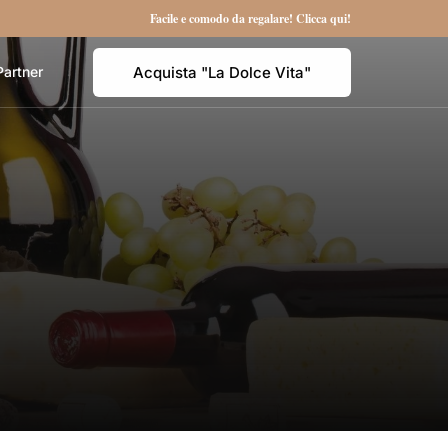
Facile e comodo da regalare! Clicca qui!
Acquista "La Dolce Vita"
Partner