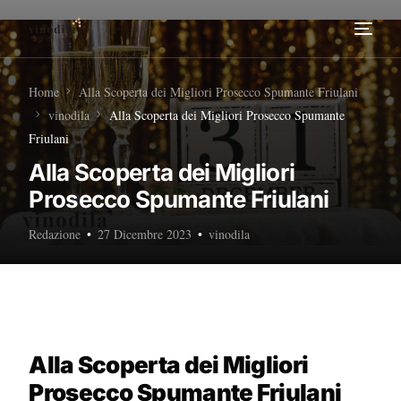
Home
Home
Alla Scoperta dei Migliori Prosecco Spumante Friulani
vinodila
Alla Scoperta dei Migliori Prosecco Spumante
Tour Enogastronomici
Friulani
Alla Scoperta dei Migliori
Diventa nostro Partner
Prosecco Spumante Friulani
Redazione
27 Dicembre 2023
vinodila
Alla Scoperta dei Migliori
Prosecco Spumante Friulani