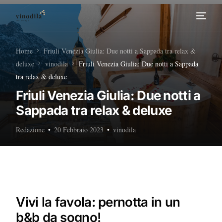
Home
Home
Friuli Venezia Giulia: Due notti a Sappada tra relax &
deluxe
vinodila
Friuli Venezia Giulia: Due notti a Sappada
Tour Enogastronomici
tra relax & deluxe
Friuli Venezia Giulia: Due notti a
Diventa nostro Partner
Sappada tra relax & deluxe
Redazione
20 Febbraio 2023
vinodila
Vivi la favola: pernotta in un
b&b da sogno!