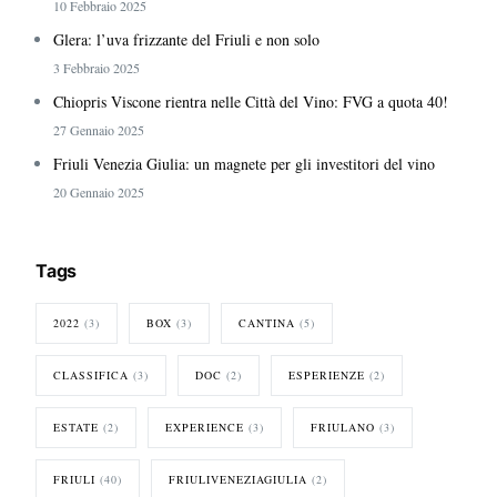
10 Febbraio 2025
Glera: l’uva frizzante del Friuli e non solo
3 Febbraio 2025
Chiopris Viscone rientra nelle Città del Vino: FVG a quota 40!
27 Gennaio 2025
Friuli Venezia Giulia: un magnete per gli investitori del vino
20 Gennaio 2025
Tags
2022
(3)
BOX
(3)
CANTINA
(5)
CLASSIFICA
(3)
DOC
(2)
ESPERIENZE
(2)
ESTATE
(2)
EXPERIENCE
(3)
FRIULANO
(3)
FRIULI
(40)
FRIULIVENEZIAGIULIA
(2)