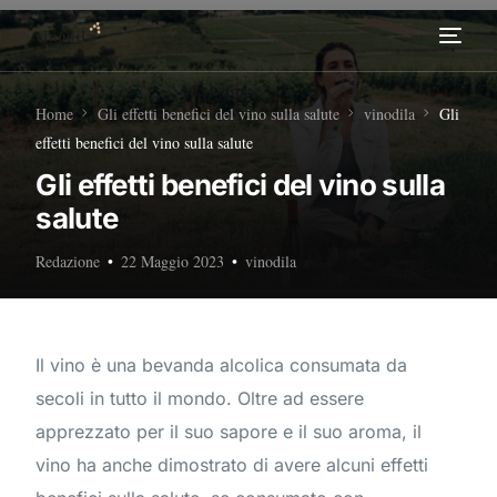
Home
Home
Gli effetti benefici del vino sulla salute
vinodila
Gli
effetti benefici del vino sulla salute
Tour Enogastronomici
Gli effetti benefici del vino sulla
salute
Diventa nostro Partner
Redazione
22 Maggio 2023
vinodila
Il vino è una bevanda alcolica consumata da
secoli in tutto il mondo. Oltre ad essere
apprezzato per il suo sapore e il suo aroma, il
vino ha anche dimostrato di avere alcuni effetti