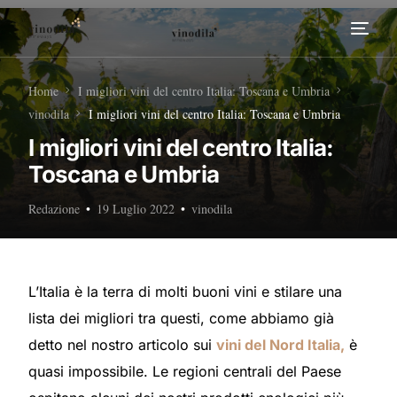
Home
Home
I migliori vini del centro Italia: Toscana e Umbria
vinodila
I migliori vini del centro Italia: Toscana e Umbria
Tour Enogastronomici
I migliori vini del centro Italia:
Toscana e Umbria
Diventa nostro Partner
Redazione
19 Luglio 2022
vinodila
L’Italia è la terra di molti buoni vini e stilare una
lista dei migliori tra questi, come abbiamo già
detto nel nostro articolo sui
vini del Nord Italia,
è
quasi impossibile. Le regioni centrali del Paese