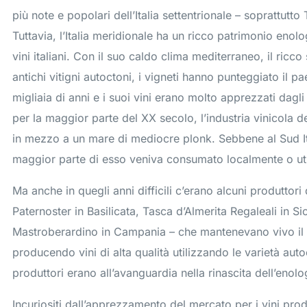
più note e popolari dell’Italia settentrionale – soprattut
Tuttavia, l’Italia meridionale ha un ricco patrimonio enolo
vini italiani. Con il suo caldo clima mediterraneo, il ricc
antichi vitigni autoctoni, i vigneti hanno punteggiato il pa
migliaia di anni e i suoi vini erano molto apprezzati dagli
per la maggior parte del XX secolo, l’industria vinicola del
in mezzo a un mare di mediocre plonk. Sebbene al Sud Ita
maggior parte di esso veniva consumato localmente o uti
Ma anche in quegli anni difficili c’erano alcuni produttori 
Paternoster in Basilicata, Tasca d’Almerita Regaleali in Sic
Mastroberardino in Campania – che mantenevano vivo il 
producendo vini di alta qualità utilizzando le varietà aut
produttori erano all’avanguardia nella rinascita dell’enolog
Incuriositi dall’apprezzamento del mercato per i vini prodot