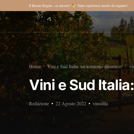
Il Buono Regalo...su misura!!
Tante esperienze uniche da regalare!
Home
Vini e Sud Italia: un territorio dinamico!
vi
Vini e Sud Italia
Redazione
22 Agosto 2022
vinodila