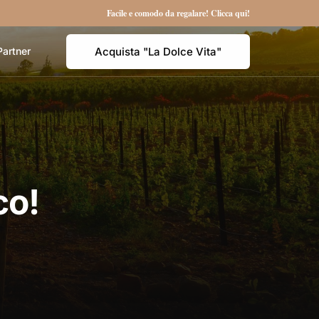
Facile e comodo da regalare! Clicca qui!
Acquista "La Dolce Vita"
Partner
co!