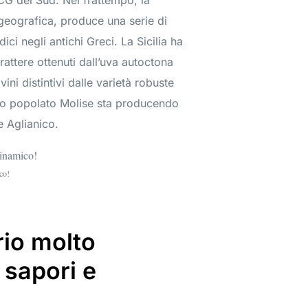
OCG del Sud. Nel frattempo, la
 geografica, produce una serie di
dici negli antichi Greci. La Sicilia ha
attere ottenuti dall’uva autoctona
ni distintivi dalle varietà robuste
co popolato Molise sta producendo
e Aglianico.
ico!
orio molto
 sapori e