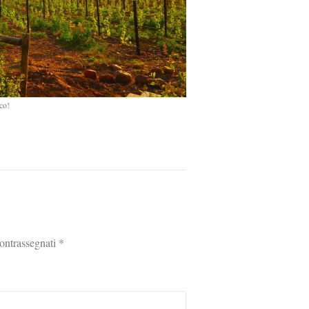
ico!
contrassegnati
*