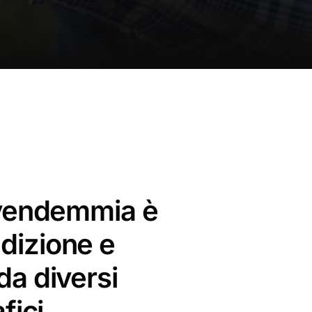
a vendemmia è
dizione e
da diversi
fici.