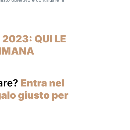
to obiettivo e continuare la
 2023: QUI LE
TIMANA
are?
Entra nel
galo giusto per