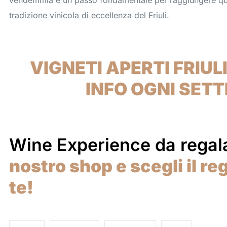
vendemmia è un passo fondamentale per raggiungere ques
tradizione vinicola di eccellenza del Friuli.
VIGNETI APERTI FRIULI
INFO OGNI SET
Wine Experience da regal
nostro shop e scegli il re
te!