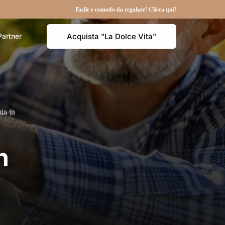
Facile e comodo da regalare! Clicca qui!
Acquista "La Dolce Vita"
Partner
ia in
n