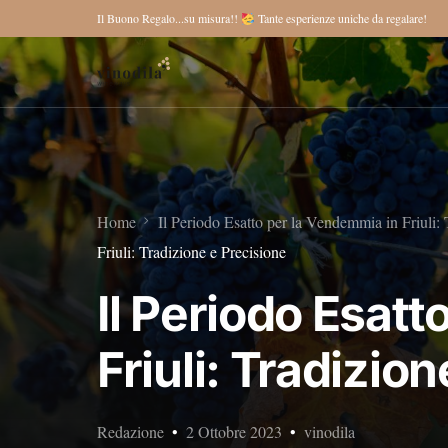
Il Buono Regalo...su misura!!
Tante esperienze uniche da regalare!
Home
Il Periodo Esatto per la Vendemmia in Friuli: 
Friuli: Tradizione e Precisione
Il Periodo Esat
Friuli: Tradizio
Redazione
2 Ottobre 2023
vinodila