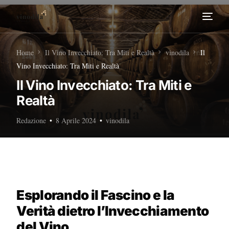
Home
Home
Il Vino Invecchiato: Tra Miti e Realtà
vinodila
Il
Vino Invecchiato: Tra Miti e Realtà
Tour Enogastronomici
Il Vino Invecchiato: Tra Miti e
Realtà
Diventa nostro Partner
Redazione
8 Aprile 2024
vinodila
Esplorando il Fascino e la
Verità dietro l’Invecchiamento
del Vino