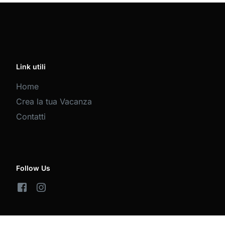
Link utili
Home
Crea la tua Vacanza
Contatti
Follow Us
Servizio Clienti +39 0432 26339