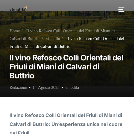
Home
Home
Il vino Refosco Colli Orientali del Friuli di Miani di
Calvari di Buttrio
vinodila
Il vino Refosco Colli Orientali del
Tour Enogastronomici
Friuli di Miani di Calvari di Buttrio
Il vino Refosco Colli Orientali del
Diventa nostro Partner
Friuli di Miani di Calvari di
Buttrio
Redazione
14 Agosto 2023
vinodila
Il vino Refosco Colli Orientali del Friuli di Miani di
Calvari di Buttrio: Un’esperienza unica nel cuore
del Friuli