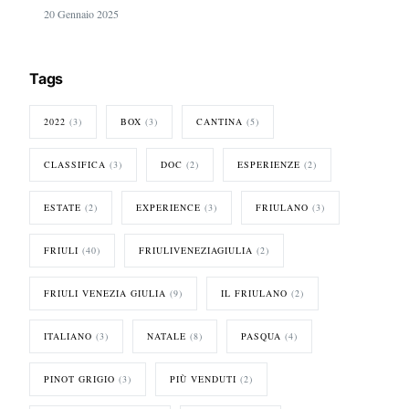
20 Gennaio 2025
Tags
2022
(3)
BOX
(3)
CANTINA
(5)
CLASSIFICA
(3)
DOC
(2)
ESPERIENZE
(2)
ESTATE
(2)
EXPERIENCE
(3)
FRIULANO
(3)
FRIULI
(40)
FRIULIVENEZIAGIULIA
(2)
FRIULI VENEZIA GIULIA
(9)
IL FRIULANO
(2)
ITALIANO
(3)
NATALE
(8)
PASQUA
(4)
PINOT GRIGIO
(3)
PIÙ VENDUTI
(2)