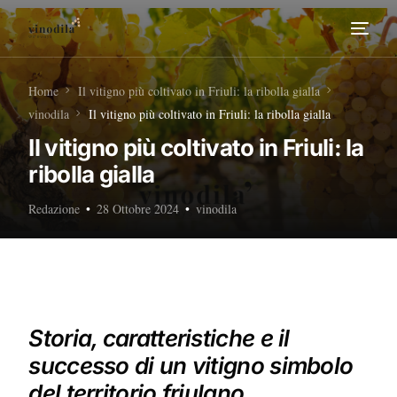
Home
Home
Il vitigno più coltivato in Friuli: la ribolla gialla
vinodila
Il vitigno più coltivato in Friuli: la ribolla gialla
Tour Enogastronomici
Il vitigno più coltivato in Friuli: la
ribolla gialla
Diventa nostro Partner
Redazione
28 Ottobre 2024
vinodila
Storia, caratteristiche e il
successo di un vitigno simbolo
del territorio friulano