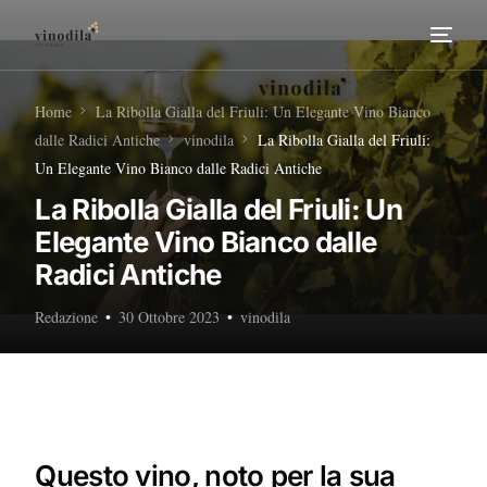
Home
Home
La Ribolla Gialla del Friuli: Un Elegante Vino Bianco
dalle Radici Antiche
vinodila
La Ribolla Gialla del Friuli:
Tour Enogastronomici
Un Elegante Vino Bianco dalle Radici Antiche
La Ribolla Gialla del Friuli: Un
Diventa nostro Partner
Elegante Vino Bianco dalle
Radici Antiche
Redazione
30 Ottobre 2023
vinodila
Questo vino, noto per la sua