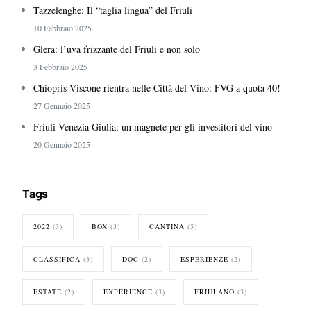
Tazzelenghe: Il “taglia lingua” del Friuli
10 Febbraio 2025
Glera: l’uva frizzante del Friuli e non solo
3 Febbraio 2025
Chiopris Viscone rientra nelle Città del Vino: FVG a quota 40!
27 Gennaio 2025
Friuli Venezia Giulia: un magnete per gli investitori del vino
20 Gennaio 2025
Tags
2022
(3)
BOX
(3)
CANTINA
(5)
CLASSIFICA
(3)
DOC
(2)
ESPERIENZE
(2)
ESTATE
(2)
EXPERIENCE
(3)
FRIULANO
(3)