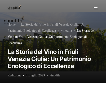
Home
Home
La Storia del Vino in Friuli Venezia Giulia: Un
Patrimonio Enologico di Eccellenza
vinodila
La Storia del
Tour Enogastronomici
Vino in Friuli Venezia Giulia: Un Patrimonio Enologico di
Eccellenza
Diventa nostro Partner
La Storia del Vino in Friuli
Venezia Giulia: Un Patrimonio
Enologico di Eccellenza
Redazione
3 Luglio 2023
vinodila