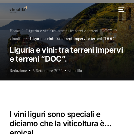
Home
Home
Liguria e vini: tra terreni impervi e terreni “DOC”.
vinodila
Liguria e vini: tra terreni impervi e terreni “DOC”.
Tour Enogastronomici
Liguria e vini: tra terreni impervi
e terreni “DOC”.
Diventa nostro Partner
Redazione
6 Settembre 2022
vinodila
I vini liguri sono speciali e
diciamo che la viticoltura è…
eroica!