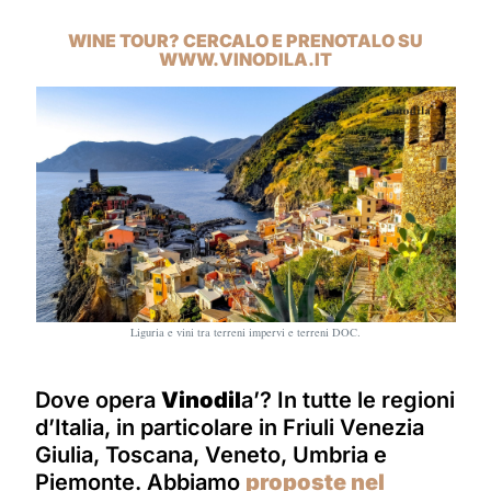
WINE TOUR? CERCALO E PRENOTALO SU
WWW.VINODILA.IT
Liguria e vini tra terreni impervi e terreni DOC.
Dove opera
Vinodil
a’? In tutte le regioni
d’Italia, in particolare in Friuli Venezia
Giulia, Toscana, Veneto, Umbria e
Piemonte. Abbiamo
proposte nel