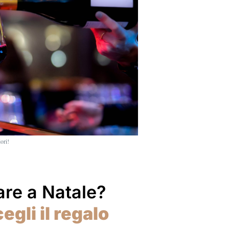
ori!
are a Natale?
egli il regalo