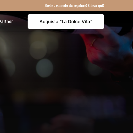
Facile e comodo da regalare! Clicca qui!
Acquista "La Dolce Vita"
Partner