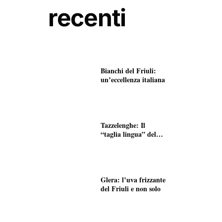
recenti
Bianchi del Friuli:
un’eccellenza italiana
Tazzelenghe: Il
“taglia lingua” del
Friuli
Glera: l’uva frizzante
del Friuli e non solo