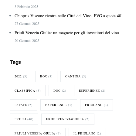
3 Febbraio 2025
Chiopris Viscone rientra nelle Città del Vino: FVG a quota 40!
27 Gennaio 2025
Friuli Venezia Giulia: un magnete per gli investitori del vino
20 Gennaio 2025
Tags
2022
(3)
BOX
(3)
CANTINA
(5)
CLASSIFICA
(3)
DOC
(2)
ESPERIENZE
(2)
ESTATE
(2)
EXPERIENCE
(3)
FRIULANO
(3)
FRIULI
(40)
FRIULIVENEZIAGIULIA
(2)
FRIULI VENEZIA GIULIA
(9)
IL FRIULANO
(2)