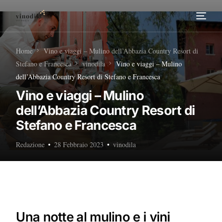
Home
Home
Vino e viaggi – Mulino dell’Abbazia Country Resort di
Stefano e Francesca
vinodila
Vino e viaggi – Mulino
Tour Enogastronomici
dell’Abbazia Country Resort di Stefano e Francesca
Vino e viaggi – Mulino
Diventa nostro Partner
dell’Abbazia Country Resort di
Stefano e Francesca
Redazione
28 Febbraio 2023
vinodila
Una notte al mulino e i vini