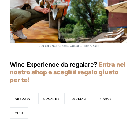
Vini del Friuli Venezia Giulia: il Pinot Grigio
Wine Experience da regalare?
Entra nel
nostro shop e scegli il regalo giusto
per te!
ABBAZIA
COUNTRY
MULINO
VIAGGI
VINO