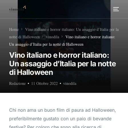
Home
Home
Vino italiano e horror italiano: Un assaggio d’Italia per la
notte di Halloween
vinodila
Vino italiano e horror italiano:
Tour Enogastronomici
Un assaggio d’Italia per la notte di Halloween
Vino italiano e horror italiano:
Diventa nostro Partner
Un assaggio d’Italia per la notte
di Halloween
Redazione
11 Ottobre 2022
vinodila
Chi non ama un buon film di paura ad Halloween,
preferibilmente gustato con un paio di bevande
festive? Per coloro che sono alla ricerca di