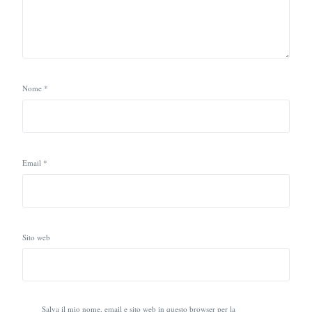
Nome
*
Email
*
Sito web
Salva il mio nome, email e sito web in questo browser per la